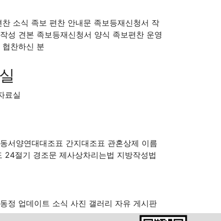
HOME > 일가동정
편찬 소식
족보 편찬 안내문
족보등재신청서 작
작성 견본
족보등재신청서 양식
족보편찬 운영
협찬하신 분
검색
료실
조회
날짜
자료실
동서양연대대조표
간지대조표
관혼상제
이름
도
24절기
경조문
제사상차리는법
지방작성법
동정
업데이트 소식
사진 갤러리
자유 게시판