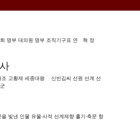
회 명부
대의원 명부
조직기구표
연 혁
정
역사
태조 고황제
세종대왕
신빈김씨
선원 선계
선
군
문을 빛낸 인물
유물·사적
선계제향
홀기·축문
항