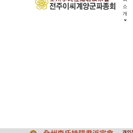
열린마당
소
개
공지사항
Total 0건
1 페이
지파소식
번호
일가동정
업데이트 소식
사진 갤러리
자유 게시판
개인