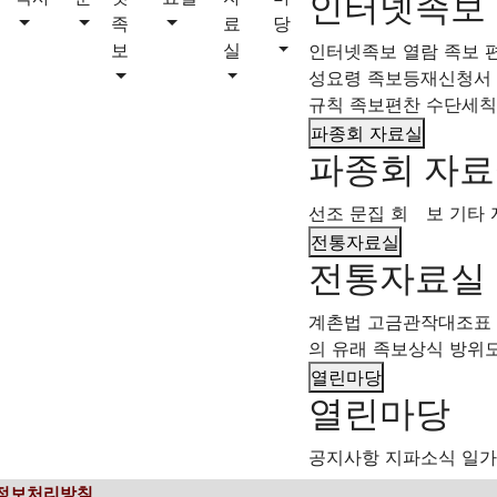
인터넷족보
일가동정
족
료
당
보
실
인터넷족보 열람
족보 
성요령
족보등재신청서 
규칙
족보편찬 수단세칙
지
파종회 자료실
파종회 자
제목
글쓴이
선조 문집
회 보
기타 
전통자료실
게시물이 없습니다.
전통자료실
계촌법
고금관작대조표
의 유래
족보상식
방위
열린마당
열린마당
공지사항
지파소식
일가
정보처리방침