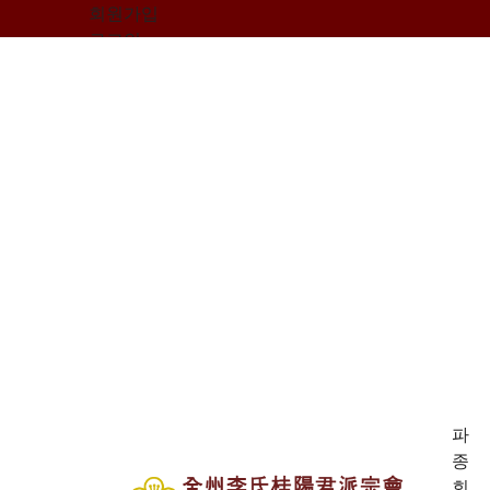
회원가입
로그인
오늘
0
어제
0
최대
0
전체
0
">
방문자수
파
종
회