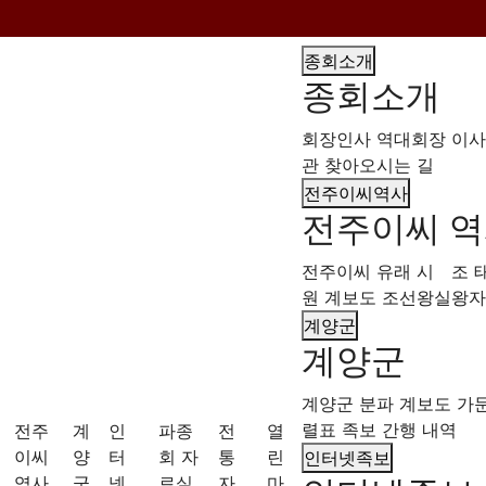
종회소개
종회소개
회장인사
역대회장
이사
관
찾아오시는 길
전주이씨역사
전주이씨 
전주이씨 유래
시 조
원 계보도
조선왕실왕자
계양군
계양군
계양군
분파 계보도
가
렬표
족보 간행 내역
전주
계
인
파종
전
열
이씨
양
터
회 자
통
린
인터넷족보
역사
군
넷
료실
자
마