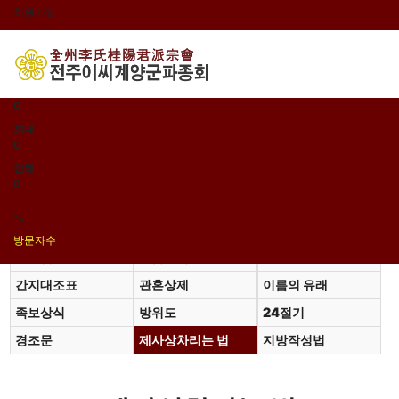
회원가입
로그인
오늘
0
어제
0
최대
0
전체
0
">
방문자수
계촌법
고금관작대조표
동서양연대대조표
간지대조표
관혼상제
이름의 유래
족보상식
방위도
24절기
경조문
제사상차리는 법
지방작성법