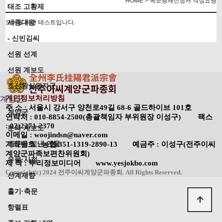
HOME > 족보등재신청서 작성요령
태조 고황제
세종대왕
모바일 화면 테스트입니다.
- 신빈김씨
선원 선계
선원 계보도
조선왕실왕자군
개인정보처리방침
계양군
주 소 : 서울시 강서구 양천로49길 68-6 골드하이브 101호
계양군
연락처 : 010-8854-2500(총괄책임자 부위원장 이성구) 팩스
: 02)2271-2370
분파 계보도
이메일 : woojindsn@naver.com
가문을 빛낸 인물
계좌번호 : 농협 351-1319-2890-13 예금주 : 이성구(전주이씨
계양군파족보편찬위원회)
유물·사적
제 작 : 뿌리정보미디어 www.yesjokbo.com
Copyright(c) 2024 전주이씨계양군파종회. All Rights Reserved.
선계제향
홀기·축문
항렬표