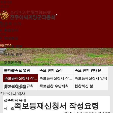
회원가입
로그인
오늘
0
어제
0
파종회 소개
최대
회장인사
0
전체
0
역대회장
">
방문자수
이사회 명부
대의원 명부
조직기구표
인터넷족보 열람
족보 편찬 소식
족보 편찬 안내문
연 혁
족보등재신청서 작성요령
족보등재신청서 작성 견본
족보등재신청서 양식
정 관
족보편찬 운영규칙
족보편찬 수단세칙
협찬하신 분
찾아오시는 길
전주이씨 역사
전주이씨 유래
족보등재신청서 작성요령
시 조