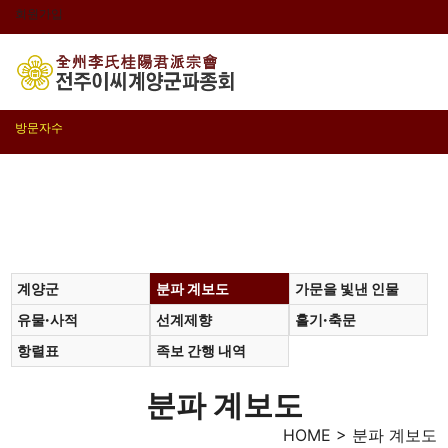
회원가입
로그인
오늘
0
어제
0
최대
0
전체
0
">
방문자수
계양군
분파 계보도
가문을 빛낸 인물
유물·사적
선계제향
홀기·축문
항렬표
족보 간행 내역
분파 계보도
HOME > 분파 계보도