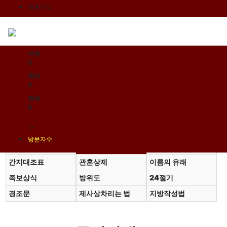
회원가입
로그인
오늘
0
어제
0
최대
0
전체
0
">
방문자수
계촌법
고금관작대조표
동서양연대대조표
간지대조표
관혼상제
이름의 유래
족보상식
방위도
24절기
경조문
제사상차리는 법
지방작성법