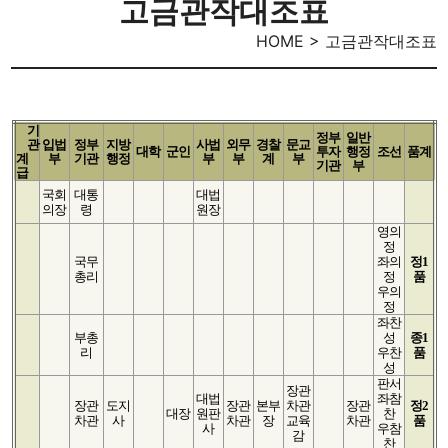
고금관작대조표
HOME > 고금관작대조표
기
정부
일반
관
입법
정부
지방
사법
외무
경찰
문교
대학
군인
투자
행정
조선
품계
계
부
기관
행정
부
부
계
부
기관
부
급
국회
대통
대법
의장
령
원장
영의
정
국무
좌의
정1
총리
정
품
우의
정
좌찬
부총
성
종1
리
우찬
품
성
판서
장관
대법
좌참
장관
도지
장관
본부
차관
장관
정2
대장
원판
찬
차관
사
차관
장
교육
차관
품
사
우참
감
찬