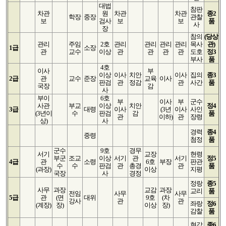
대법
참판
차관
원
차관
차관
종2
학장
중장
관찰
보
검사
보
보
품
사
장
참의
(당상
관리
주임
2호
관리
관리
관리
관리
목사
관)
1급
소장
관
교수
이상
관
관
관
관
도호
정3
부사
품
4호
이사
부
이상
이사
치안
이사
집의
종3
2급
관
교수
준장
교육
이사
판검
관
정감
관
사간
품
국장
감
사
부이
6호
부
이사
부
군수
사관
부교
이상
치안
정4
3급
대령
이사
(3년
이사
사인
(3년
이
수
판검
감
품
관
이하)
관
장령
상)
사
경력
종4
중령
첨정
품
군수
9호
경무
서기
교장
현령
부군
조교
이상
서기
관
서기
정5
4급
관
소령
6호
부장
판관
수
수
판검
관
총경
관
품
(과장)
이상
지평
국장
사
경정
정랑
종5
사무
과장
교감
과장
교리
품
전임
사무
사무
5급
관
(면
대위
9호
(차
강사
관
관
좌랑
정6
(계장)
장)
이상
장)
감찰
품
현감
종6