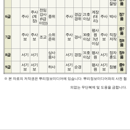
찰방
품
전임
주사
계장
강사
경감
21호
정7
6급
주사
(계
중위
주사
(대
주사
박사
(6급
경위
이상
품
장)
리)
미만)
종7
평사
품
주사
주사
소위
주사
30호
원
주사
직장
7급
조교
경사
보
보
준위
보
이상
3년
보
저작
정8
이상
품
상사
31호
평사
정자
정9
8급
서기
서기
서기
경장
서기
중사
이상
원
훈도
품
서기
서기
서기
평사
서기
종9
9급
하사
순경
참봉
보
보
보
원
보
품
※ 본 자료의 저작권은 뿌리정보미디어에 있습니다. 뿌리정보미디어와의 사전 협
의없는 무단복제 및 도용을 금합니다.