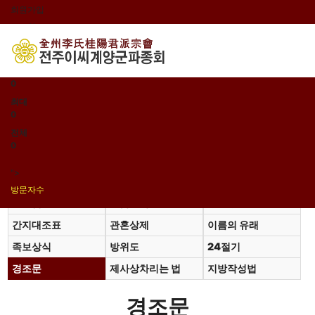
회원가입
로그인
오늘
0
어제
0
최대
0
전체
0
">
방문자수
계촌법
고금관작대조표
동서양연대대조표
간지대조표
관혼상제
이름의 유래
족보상식
방위도
24절기
경조문
제사상차리는 법
지방작성법
경조문