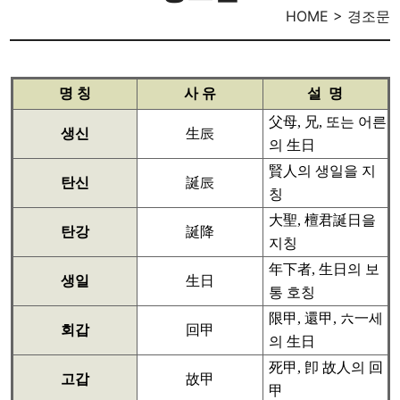
HOME > 경조문
명 칭
사 유
설 명
父母, 兄, 또는 어른
생신
生辰
의 生日
賢人의 생일을 지
탄신
誕辰
칭
大聖, 檀君誕日을
탄강
誕降
지칭
年下者, 生日의 보
생일
生日
통 호칭
限甲, 還甲, 六一세
회갑
回甲
의 生日
死甲, 卽 故人의 回
고갑
故甲
甲